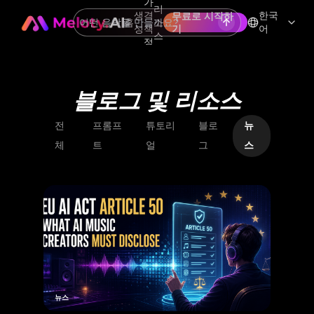
가
리
생
격
한국
무료로 시작하
홈
소
성
책
기
어
스
정
블로그 및 리소스
전
프롬프
튜토리
블로
뉴
체
트
얼
그
스
뉴스