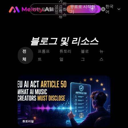
가
리
생
격
한국
무료로 시작하
홈
소
성
책
기
어
스
정
블로그 및 리소스
전
프롬프
튜토리
블로
뉴
체
트
얼
그
스
튜토리얼