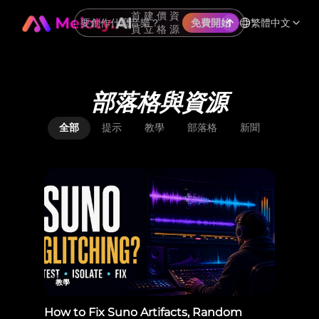
首
建
價
資
繁體中文
免費開始
頁
立
格
源
部落格與資源
全部
提示
教學
部落格
新聞
教學
How to Fix Suno Artifacts, Random