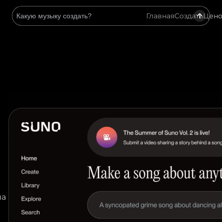
Главная
Создать
Цено
на