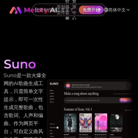
价
资
首
创
格
源
简体中文
免费开始
页
作
套
中
餐
心
Suno
Suno是一款火爆全
网的AI歌曲生成工
具，只需简单文字
提示，即可一次性
生成完整歌曲，包
含歌词、人声和编
曲。作为网页平
台，可自定义曲风