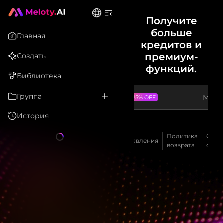
Получите
больше
Главная
кредитов и
премиум-
Создать
функций.
Библиотека
Группа
Ежегодно
Меся
До 25% OFF
История
Условия
Политика
Обра
предоставления
возврата
связь
услуг