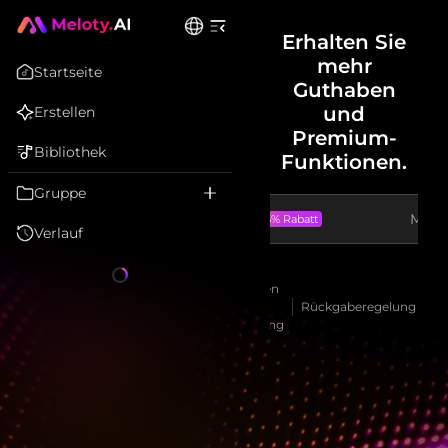
Erhalten Sie
mehr
Startseite
Guthaben
und
Erstellen
Premium-
Bibliothek
Funktionen.
Gruppe
Jährlich
Mona
Bis zu 25% Rabatt
Verlauf
Bedingungen
der
Rückgaberegelung
Fe
Dienstleistung