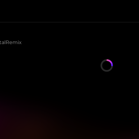
tal
Remix