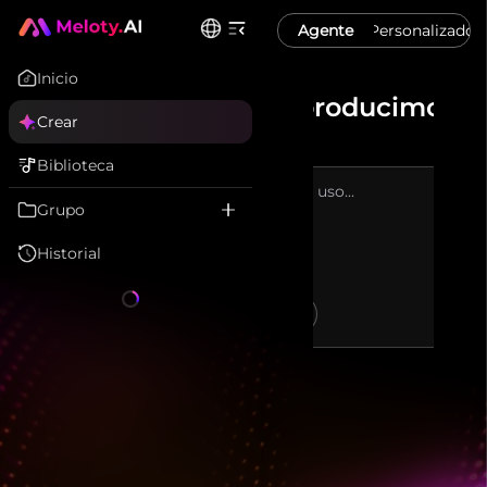
Agente
Personalizado
Inicio
¿Qué producimos h
Crear
Biblioteca
Grupo
Historial
Instrumental
Letras Personalizadas