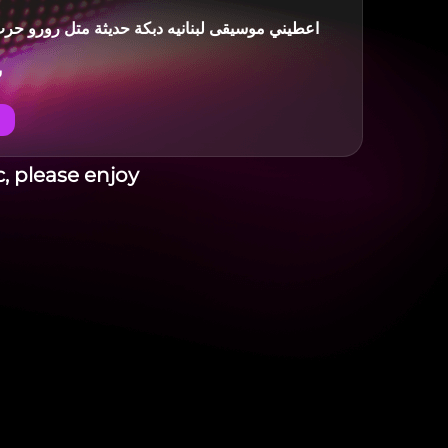
اعطيني موسيقى لبنانيه دبكة حديثة متل رورو حرب
ش
, please enjoy