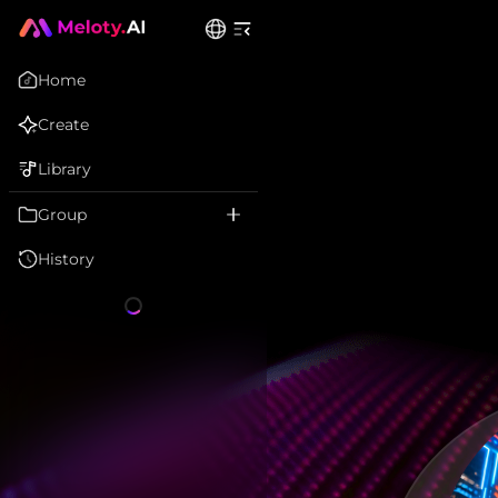
Home
Create
Library
Group
History