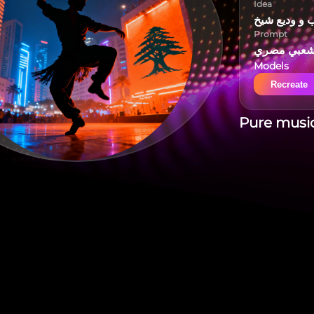
Idea
 و وديع شيخ
Prompt
عبي مصري
Models
Recreate
Pure music