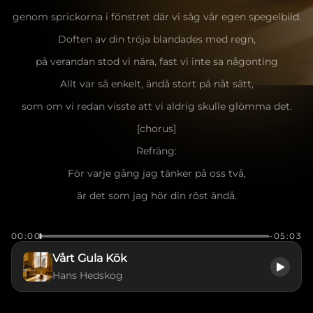
genom sprickorna i fönstret där vi såg vår egen spegelbild.
Doften av din tröja blandades med regn,
på verandan stod vi nära, fast vi inte sa någonting
Allt var så enkelt, ändå stort på nåt sätt,
som om vi redan visste att vi aldrig skulle glömma det.
[chorus]
Refräng:
För varje gång jag tänker på oss två,
är det som jag hör din röst ändå.
I vårt gamla gula kök, där livet fick ta plats,
00:00
-05:03
lämnade vi spår som aldrig suddas ut.
Vårt Gula Kök
Det var vår tid, vår värld, vår plats.
Hans Hedskog
Vers 2:
[verse]