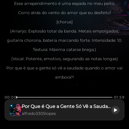
Esse arrependimento é uma espada no meu peito,
Corro atrás do vento do amor que eu desfeito!
[chorus]
(Arranjo: Explosão total da banda. Metais empolgados,
guitarra chorona, bateria marcando forte. Intensidade: 10.
Textura: Máxima catarse brega.)
(Vocal: Potente, emotivo, segurando as notas longas)
Por que é que a gente só vê a saudade quando o amor vai
embora?!
Por que é que eu não cuidei da flor mais linda que a
aurora?!
00:00
-01:59
E agora eu choro, mendigando um pouco de você,
Por Que é Que a Gente Só Vê a Saudade Quando o Amor Vai Embora?
alfredo3305lopes
Vivendo nesse inferno porque quis provar da fé!
[Solo Instrumental]