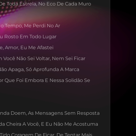
e Toda Estrela, No Eco De Cada Muro
No Tempo, Me Perdi No Ar
eu Rosto Em Todo Lugar
e, Amor, Eu Me Afastei
 Você Não Sei Voltar, Nem Sei Ficar
ão Apaga, Só Aprofunda A Marca
 Que Foi Embora E Nessa Solidão Se 
Ainda Doem, As Mensagens Sem Resposta
da Cheira A Você, E Eu Não Me Acostuma
 Tido Coragem De Ficar, De Tentar Mais 