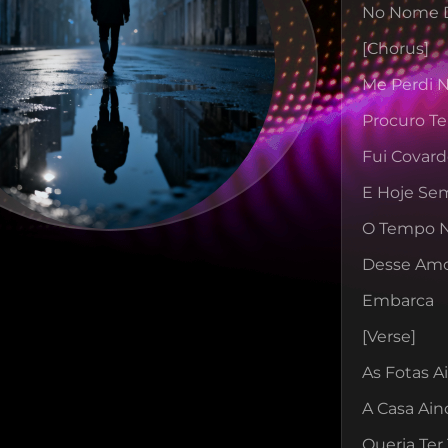
No Nome D
[chorus]
Me Perdi 
Procuro T
Fui Covard
E Hoje Sem
O Tempo N
Desse Amor
Embarca
[verse]
As Fotas 
A Casa Ain
Queria Ter