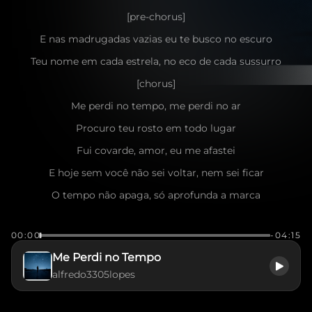
[pre-chorus]
E nas madrugadas vazias eu te busco no escuro
Teu nome em cada estrela, no eco de cada sussurro
[chorus]
Me perdi no tempo, me perdi no ar
Procuro teu rosto em todo lugar
Fui covarde, amor, eu me afastei
E hoje sem você não sei voltar, nem sei ficar
O tempo não apaga, só aprofunda a marca
Desse amor que foi embora e nessa solidão se embarca
00:00
-04:15
[verse]
Me Perdi no Tempo
As fotos ainda doem, as mensagens sem resposta
alfredo3305lopes
A casa ainda cheira a você, e eu não me acostumo
Queria ter tido coragem de ficar, de tentar mais uma