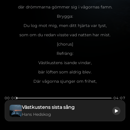
där drömmarna gömmer sig i vågornas famn.
Brygga:
Du log mot mig, men ditt hjärta var tyst,
som om du redan visste vad natten har mist.
[chorus]
Refräng:
Västkustens isande vindar,
bär löften som aldrig blev.
Där vågorna sjunger om frihet,
men tiden är allt som vi skrev.
00:00
-04:07
I havets djup hör jag ditt namn,
Västkustens sista sång
Västkustens sista sång i min famn.
Hans Hedskog
[verse]
Vers 2: