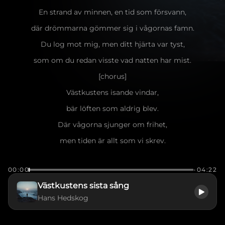
En strand av minnen, en tid som försvann,
där drömmarna gömmer sig i vågornas famn.
Du log mot mig, men ditt hjärta var tyst,
som om du redan visste vad natten har mist.
[chorus]
Västkustens isande vindar,
bär löften som aldrig blev.
Där vågorna sjunger om frihet,
men tiden är allt som vi skrev.
I havets djup hör jag ditt namn,
00:00
-04:22
Västkustens sista sång i min famn.
Västkustens sista sång
Vi delade dagar som sand mellan tår,
Hans Hedskog
och natten den sjöng när vi låg där och såg.
[verse]