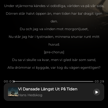
Under stjärnorna kändes vi odödliga, världen va på vår sida,
Dörren står halvt öppen än, men tiden har ba' dragit igen
den.
Du och jag va vinden mot morgonljuset,
Nu står jag här i tystnaden, minnena snurrar runt mitt
huvud.
[pre-chorus]
Du sa vi skulle va kvar, men vi gled isär som sand,
Alla drömmar vi byggde, var tog du vägen egentligen?
Kollar på vår gamla lya, allt känns blurrigt och kallt,
00:00
-03:29
Du va min brorsa, min skugga i livet,
Vi Dansade Längst Ut På Tiden
Nu står jag bara här och saknar dig varenda jäkla andetag.
Hans Hedskog
[Refräng]
Oh oh, vi dansade längst ut på tiden,