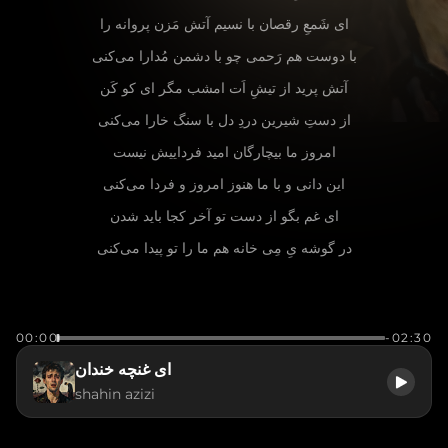
ای شَمعِ رقصان با نسیم آتش مَزن پروانه را
با دوست هم رَحمی چو با دشمن مُدارا می‌کنی
آتش پرید از تیشِ اَت امشب مگر ای کو کَن
از دستِ شیرین دردِ دل با سنگ خارا می‌کنی
امروز ما بیچارگان امید فرداییش نیست
این دانی و با ما هنوز امروز و فردا می‌کنی
ای غم بگو از دست تو آخر کجا باید شدن
در گوشه یِ مِی‌ خانه هم ما را تو پیدا می‌کنی
00:00
-02:30
ای غنچه خندان
shahin azizi