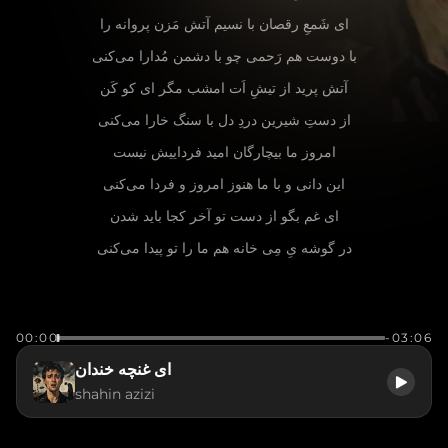
ای شَمعِ رقصان با نسیم آتش مَزن پروانه را
با دوست هم رَحمی چو با دشمن مُدارا می‌کنی
آتش پرید از تیشِ اَت امشب مگر ای کو کَن
از دستِ شیرین دردِ دل با سنگ خارا می‌کنی
امروز ما بیچارگان امید فرداییش نیست
این دانی و با ما هنوز امروز و فردا می‌کنی
ای غم بگو از دست تو آخر کجا باید شدن
در گوشه یِ مِی‌ خانه هم ما را تو پیدا می‌کنی
00:00
-03:06
ای غنچه خندان
shahin azizi