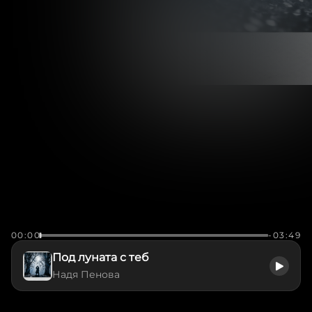
00:00
-03:49
Под луната с теб
Надя Пенова