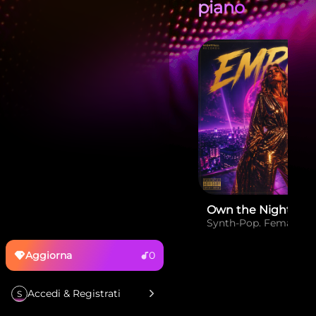
piano
Own the Night
Synth-Pop. Female
Aggiorna
0
Accedi & Registrati
S