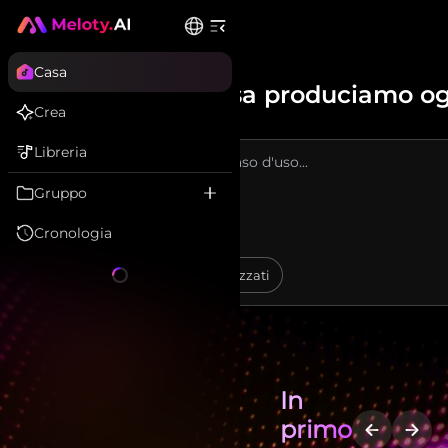
Casa
Cosa produciamo o
Crea
Libreria
Gruppo
Cronologia
Instrumentale
Testi personalizzati
In
primo