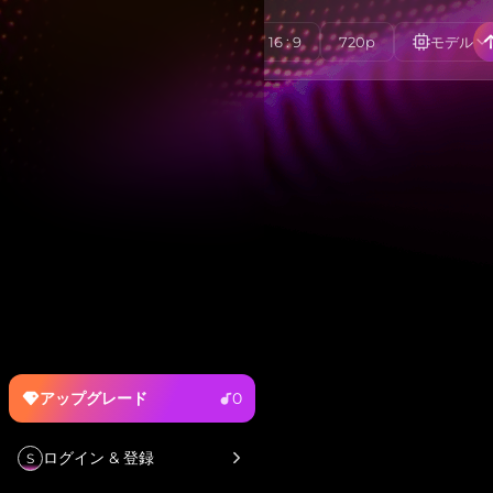
16 : 9
720p
モデル
アップグレード
0
ログイン & 登録
S