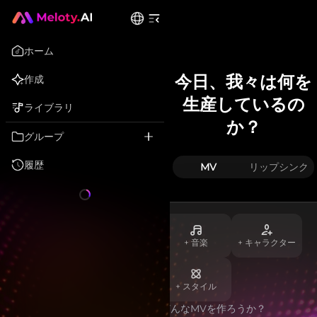
ホーム
今日、我々は何を
作成
生産しているの
ライブラリ
か？
グループ
履歴
リップシンク
MV
+
音楽
+
キャラクター
+
スタイル